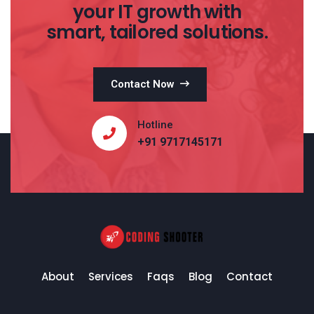
your IT growth with
smart, tailored solutions.
Contact Now
Hotline
+91 9717145171
About
Services
Faqs
Blog
Contact