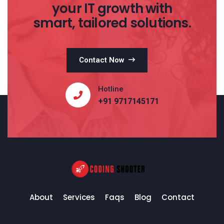
your IT growth with
smart, tailored solutions.
Contact Now
Hotline
+91 9717145171
About
Services
Faqs
Blog
Contact