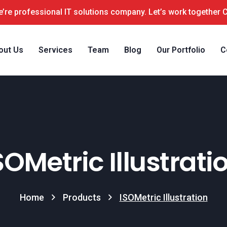
’re professional IT solutions company. Let’s work together 
out Us
Services
Team
Blog
Our Portfolio
C
SOMetric Illustrati
Home
Products
ISOMetric Illustration