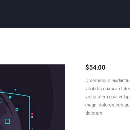
$
54.00
Doloremque laudantium
veritatis quasi archi
voluptatem quia volupt
magni dolores eos qui
dolorem