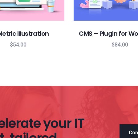
etric Illustration
CMS – Plugin for W
$
54.00
$
84.00
lerate your IT
Con