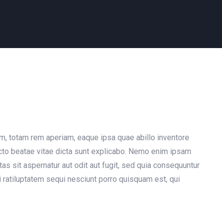
, totam rem aperiam, eaque ipsa quae abillo inventore
tecto beatae vitae dicta sunt explicabo. Nemo enim ipsam
as sit aspernatur aut odit aut fugit, sed quia consequuntur
 ratiluptatem sequi nesciunt porro quisquam est, qui