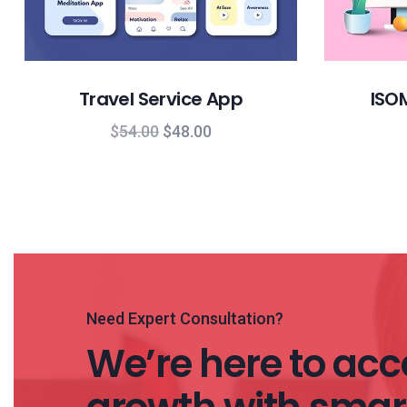
Travel Service App
ISOM
$
54.00
$
48.00
Need Expert Consultation?
We’re here to acce