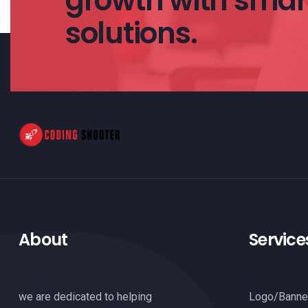
growth with smart
solutions.
About
Service
we are dedicated to helping
Logo/Banne