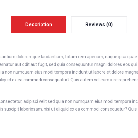
Description
Reviews (0)
usantium doloremque laudantium, totam rem aperiam, eaque ipsa quae ab i
rnatur aut odit aut fugit, sed quia consequuntur magni dolores eos qui
ed quia non numquam eius modi tempora incidunt ut labore et dolore ma
 aliquid ex ea commodi consequatur? Quis autem vel eum iure reprehender
consectetur, adipisci velit sed quia non numquam eius modi tempora in
suscipit laboriosam, nisi ut aliquid ex ea commodi consequatur? Quis a