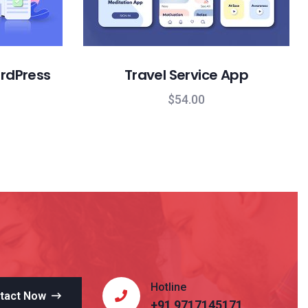
ordPress
Travel Service App
$
54.00
Hotline
tact Now
+91 9717145171