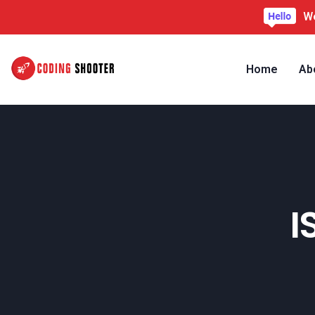
We
Home
Ab
I