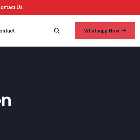
Contact Us
ontact
Whatsapp Now
on