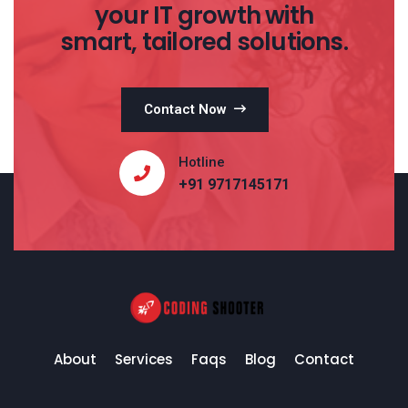
your IT growth with
smart, tailored solutions.
Contact Now
Hotline
+91 9717145171
About
Services
Faqs
Blog
Contact